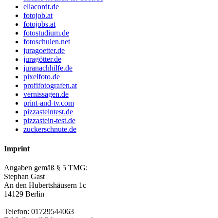
ellacordt.de
fotojob.at
fotojobs.at
fotostudium.de
fotoschulen.net
juragoetter.de
juragötter.de
juranachhilfe.de
pixelfoto.de
profifotografen.at
vernissagen.de
print-and-tv.com
pizzasteintest.de
pizzastein-test.de
zuckerschnute.de
Imprint
Angaben gemäß § 5 TMG:
Stephan Gast
An den Hubertshäusern 1c
14129 Berlin
Telefon: 01729544063